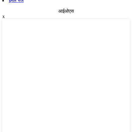
ईमेल भेजें
आईओएस
x