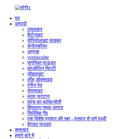
घर
उत्पादों
टूमलाइन
बेंटोनाइट
सेपियोलाइट फाइबर
सेनोस्फीयर
अभ्रक
vermiculite
सुगन्धित पाऊडर
काओलिन मिट्टी
ज़ीइलाइट
लौह ऑक्साइड
रंगीन रेत
सेरामाइट
लावा चट्टान
कांच का ब्लॉक/मोती
हिमालय नमक उत्पाद
सिरेमिक गेंद
एक विशेष प्रकार की खर - पतवार से पूर्ण पृथ्वी
बैराइट पाउडर
समाचार
हमारे बारे में