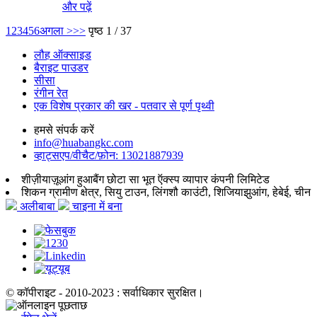
और पढ़ें
1
2
3
4
5
6
अगला >
>>
पृष्ठ 1 / 37
लौह ऑक्साइड
बैराइट पाउडर
सीसा
रंगीन रेत
एक विशेष प्रकार की खर - पतवार से पूर्ण पृथ्वी
हमसे संपर्क करें
info@huabangkc.com
व्हाट्सएप/वीचैट/फ़ोन: 13021887939
शीज़ीयाज़ूआंग हुआबैंग छोटा सा भूत ऍक्स्प व्यापार कंपनी लिमिटेड
शिकन ग्रामीण क्षेत्र, सियु टाउन, लिंगशौ काउंटी, शिजियाझुआंग, हेबेई, चीन
अलीबाबा
चाइना में बना
© कॉपीराइट - 2010-2023 : सर्वाधिकार सुरक्षित।