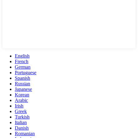
English
French
German
Portuguese
Spanish
Russian
Japanese
Korean
Arabic
Irish
Greek
Turkish
Italian
Danish
Romanian