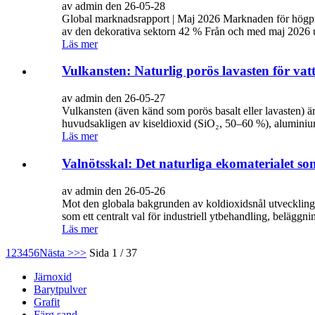
av admin den 26-05-28
Global marknadsrapport | Maj 2026 Marknaden för högpre
av den dekorativa sektorn 42 % Från och med maj 2026 upp
Läs mer
Vulkansten: Naturlig porös lavasten för vat
av admin den 26-05-27
Vulkansten (även känd som porös basalt eller lavasten) ä
huvudsakligen av kiseldioxid (SiO₂, 50–60 %), aluminiu
Läs mer
Valnötsskal: Det naturliga ekomaterialet so
av admin den 26-05-26
Mot den globala bakgrunden av koldioxidsnål utveckling, c
som ett centralt val för industriell ytbehandling, beläggni
Läs mer
1
2
3
4
5
6
Nästa >
>>
Sida 1 / 37
Järnoxid
Barytpulver
Grafit
Färg sand