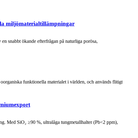
la miljömaterialtillämpningar
 en snabbt ökande efterfrågan på naturliga porösa,
 oorganiska funktionella materialet i världen, och används flitigt
remiumexport
ering. Med SiO₂ ≥90 %, ultralåga tungmetallhalter (Pb<2 ppm),