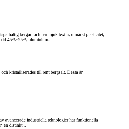
spathaltig bergart och har mjuk textur, utmärkt plasticitet,
ioxid 45%~55%, aluminium...
h kristalliserades till rent bergsalt. Dessa är
av avancerade industriella teknologier har funktionella
 en distinkt...