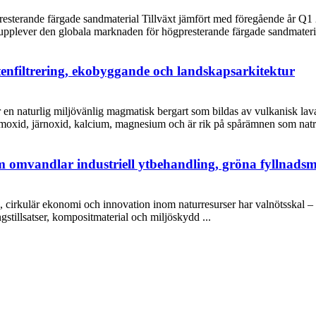
sterande färgade sandmaterial Tillväxt jämfört med föregående år Q1 
lever den globala marknaden för högpresterande färgade sandmaterial e
tenfiltrering, ekobyggande och landskapsarkitektur
r en naturlig miljövänlig magmatisk bergart som bildas av vulkanisk la
moxid, järnoxid, kalcium, magnesium och är rik på spårämnen som natr
m omvandlar industriell ytbehandling, gröna fyllnadsme
irkulär ekonomi och innovation inom naturresurser har valnötsskal – et
ngstillsatser, kompositmaterial och miljöskydd ...