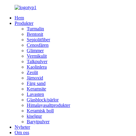
Hem
Produkter
Turmalin
Bentonit
Sepiolitfiber
Cenosfären
Glimmer
Vermikulit
Talkpulver
Kaolinlera
Zeolit
Järnoxid
Färg sand
Keramsite
Lavasten
Glasblock/pärlor
Himalayasaltprodukter
Keramisk boll
kiselgur
Barytpulver
Nyheter
Om oss