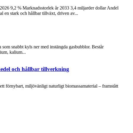
2026 9,2 % Marknadsstorlek år 2033 3,4 miljarder dollar Andel
n stark och hållbar tillväxt, driven av...
va som snabbt kyls ner med instängda gasbubblor. Består
ium, kalium...
del och hållbar tillverkning
t förnybart, miljövänligt naturligt biomassamaterial – framstått