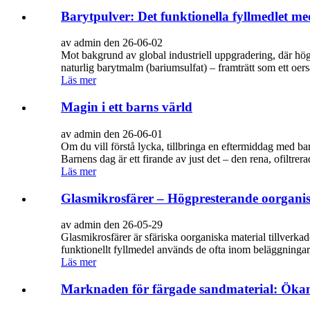
Barytpulver: Det funktionella fyllmedlet med
av admin den 26-06-02
Mot bakgrund av global industriell uppgradering, där hög d
naturlig barytmalm (bariumsulfat) – framträtt som ett oers
Läs mer
Magin i ett barns värld
av admin den 26-06-01
Om du vill förstå lycka, tillbringa en eftermiddag med bar
Barnens dag är ett firande av just det – den rena, ofiltrerad
Läs mer
Glasmikrosfärer – Högpresterande oorganisk
av admin den 26-05-29
Glasmikrosfärer är sfäriska oorganiska material tillverk
funktionellt fyllmedel används de ofta inom beläggningar, 
Läs mer
Marknaden för färgade sandmaterial: Ökan