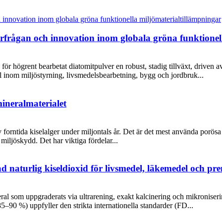
rfrågan och innovation inom globala gröna funktionel
 högrent bearbetat diatomitpulver en robust, stadig tillväxt, driven av
al inom miljöstyrning, livsmedelsbearbetning, bygg och jordbruk...
mineralmaterialet
av forntida kiselalger under miljontals år. Det är det mest använda porösa
miljöskydd. Det har viktiga fördelar...
ad naturlig kiseldioxid för livsmedel, läkemedel och p
neral som uppgraderats via ultrarening, exakt kalcinering och mikronis
5–90 %) uppfyller den strikta internationella standarder (FD...