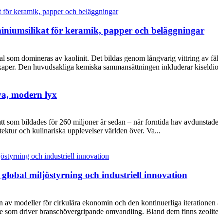
uminiumsilikat för keramik, papper och beläggningar
al som domineras av kaolinit. Det bildas genom långvarig vittring av fält
skaper. Den huvudsakliga kemiska sammansättningen inkluderar kiseld
va, modern lyx
 som bildades för 260 miljoner år sedan – när forntida hav avdunstade oc
ektur och kulinariska upplevelser världen över. Va...
 global miljöstyrning och industriell innovation
n av modeller för cirkulära ekonomin och den kontinuerliga iterationen 
e som driver branschövergripande omvandling. Bland dem finns zeoliter,