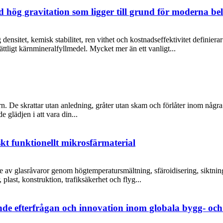
 hög gravitation som ligger till grund för moderna belä
ensitet, kemisk stabilitet, ren vithet och kostnadseffektivitet definierar
ättligt kärnmineralfyllmedel. Mycket mer än ett vanligt...
n. De skrattar utan anledning, gråter utan skam och förlåter inom några 
e glädjen i att vara din...
t funktionellt mikrosfärmaterial
ade av glasråvaror genom högtemperatursmältning, sfäroidisering, siktni
plast, konstruktion, trafiksäkerhet och flyg...
de efterfrågan och innovation inom globala bygg- oc