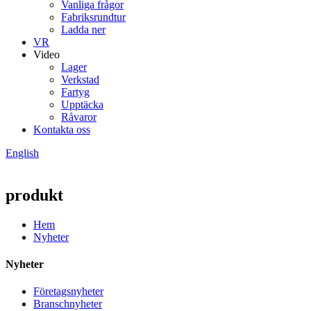
Vanliga frågor
Fabriksrundtur
Ladda ner
VR
Video
Lager
Verkstad
Fartyg
Upptäcka
Råvaror
Kontakta oss
English
produkt
Hem
Nyheter
Nyheter
Företagsnyheter
Branschnyheter