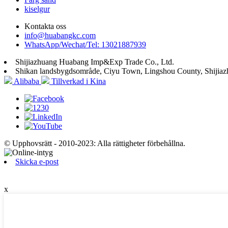
kiselgur
Kontakta oss
info@huabangkc.com
WhatsApp/Wechat/Tel: 13021887939
Shijiazhuang Huabang Imp&Exp Trade Co., Ltd.
Shikan landsbygdsområde, Ciyu Town, Lingshou County, Shijiaz
Alibaba
Tillverkad i Kina
© Upphovsrätt - 2010-2023: Alla rättigheter förbehållna.
Skicka e-post
x