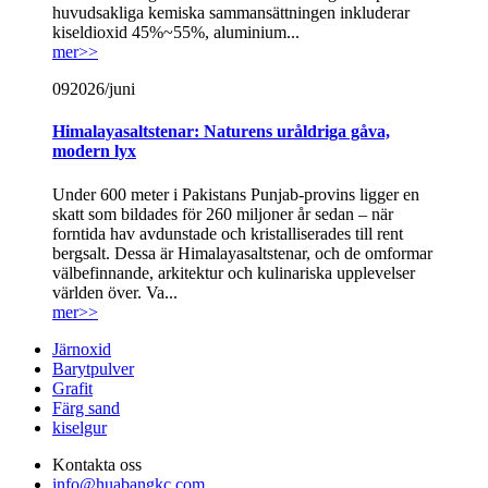
huvudsakliga kemiska sammansättningen inkluderar
kiseldioxid 45%~55%, aluminium...
mer>>
09
2026/juni
Himalayasaltstenar: Naturens uråldriga gåva,
modern lyx
Under 600 meter i Pakistans Punjab-provins ligger en
skatt som bildades för 260 miljoner år sedan – när
forntida hav avdunstade och kristalliserades till rent
bergsalt. Dessa är Himalayasaltstenar, och de omformar
välbefinnande, arkitektur och kulinariska upplevelser
världen över. Va...
mer>>
Järnoxid
Barytpulver
Grafit
Färg sand
kiselgur
Kontakta oss
info@huabangkc.com