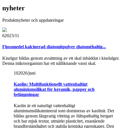
nyheter
Produktnyheter och uppdateringar
6
2023/11
Flussmedel kalcinerad diatomitpulver diatoméhaltig...
Kiselgur bildas genom avsättning av ett skal inbäddat i kiselalger.
Denna mikroorganism har ett nålliknande vasst skal.
10
2026/juni
Kaolin: Multifunktionellt vattenhaltigt
aluminiumsilikat för keramik, papper och
beläggningar
Kaolin är ett naturligt vattenhaltigt
aluminiumsilikatmineral som domineras av kaolinit. Det
bildas genom långvarig vittring av fältspathaltig bergart
och har mjuk textur, utmärkt plasticitet, enastående
brandbeständighet och stabila kemiska egenskaper. Den