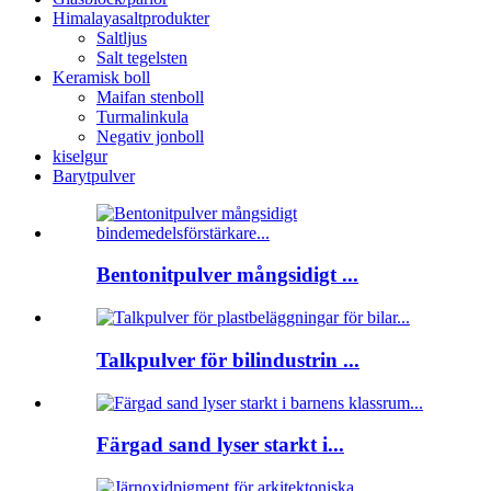
Himalayasaltprodukter
Saltljus
Salt tegelsten
Keramisk boll
Maifan stenboll
Turmalinkula
Negativ jonboll
kiselgur
Barytpulver
Bentonitpulver mångsidigt ...
Talkpulver för bilindustrin ...
Färgad sand lyser starkt i...