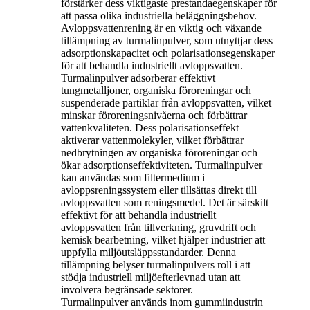
förstärker dess viktigaste prestandaegenskaper för
att passa olika industriella beläggningsbehov.
Avloppsvattenrening är en viktig och växande
tillämpning av turmalinpulver, som utnyttjar dess
adsorptionskapacitet och polarisationsegenskaper
för att behandla industriellt avloppsvatten.
Turmalinpulver adsorberar effektivt
tungmetalljoner, organiska föroreningar och
suspenderade partiklar från avloppsvatten, vilket
minskar föroreningsnivåerna och förbättrar
vattenkvaliteten. Dess polarisationseffekt
aktiverar vattenmolekyler, vilket förbättrar
nedbrytningen av organiska föroreningar och
ökar adsorptionseffektiviteten. Turmalinpulver
kan användas som filtermedium i
avloppsreningssystem eller tillsättas direkt till
avloppsvatten som reningsmedel. Det är särskilt
effektivt för att behandla industriellt
avloppsvatten från tillverkning, gruvdrift och
kemisk bearbetning, vilket hjälper industrier att
uppfylla miljöutsläppsstandarder. Denna
tillämpning belyser turmalinpulvers roll i att
stödja industriell miljöefterlevnad utan att
involvera begränsade sektorer.
Turmalinpulver används inom gummiindustrin