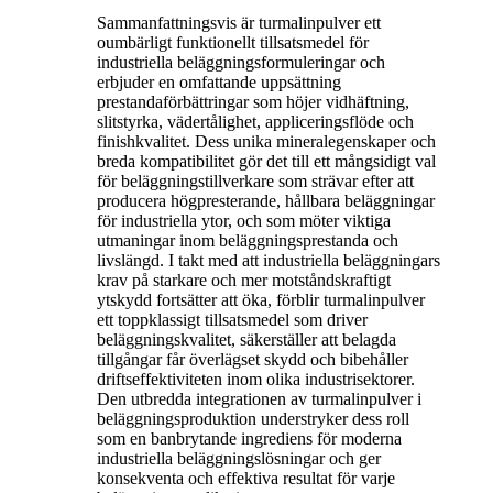
Sammanfattningsvis är turmalinpulver ett
oumbärligt funktionellt tillsatsmedel för
industriella beläggningsformuleringar och
erbjuder en omfattande uppsättning
prestandaförbättringar som höjer vidhäftning,
slitstyrka, vädertålighet, appliceringsflöde och
finishkvalitet. Dess unika mineralegenskaper och
breda kompatibilitet gör det till ett mångsidigt val
för beläggningstillverkare som strävar efter att
producera högpresterande, hållbara beläggningar
för industriella ytor, och som möter viktiga
utmaningar inom beläggningsprestanda och
livslängd. I takt med att industriella beläggningars
krav på starkare och mer motståndskraftigt
ytskydd fortsätter att öka, förblir turmalinpulver
ett toppklassigt tillsatsmedel som driver
beläggningskvalitet, säkerställer att belagda
tillgångar får överlägset skydd och bibehåller
driftseffektiviteten inom olika industrisektorer.
Den utbredda integrationen av turmalinpulver i
beläggningsproduktion understryker dess roll
som en banbrytande ingrediens för moderna
industriella beläggningslösningar och ger
konsekventa och effektiva resultat för varje