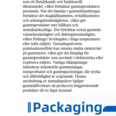
som ett förstärkande och funktionellt
tillsatsmedel, vilket förbättrar gummiprodukters
prestanda. När det blandas i gummiblandningar
förbättrar det draghållfastheten, rivhållfastheten
och nötningsbeständigheten, vilket gör
gummiprodukter mer hållbara och
motståndskraftiga. Det förbättrar också gummits
värmebeständighet och åldringsbeständighet,
vilket förlänger livslängden i höga temperaturer
eller tuffa miljöer. Turmalinpulverets
polarisationseffekt kan minska statisk elektricitet
på gummiytor, vilket gör det lämpligt för
gummiprodukter som används i elektroniska eller
explosiva miljöer. Vanliga tillämpningar
inkluderar industriella gummislangar,
transportband och gummipackningar, där styrka
och tillförlitlighet är avgörande. Denna
användning av turmalinpulver hjälper
gummitillverkare att producera högpresterande
produkter till en lägre kostnad.