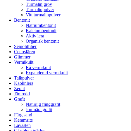
Turmalin grov
Turmalinpulver
Vitt turmalinpulver
Bentonit
Natriumbentonit
Kalciumbentonit
Aktiv lera
Organisk bentonit
Sepiolitfiber
Cenosfären
Glimmer
Vermikulit
Rå vermikulit
Expanderad vermikulit
Talkpulver
Kaolinlera
Zeolit
Järnoxid
Grafit
Naturlig flinggrafit
Jordnära grafit
Färg sand
Keramsite
Lavasten
Glasblock/pärlor