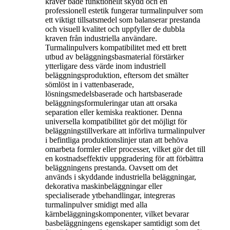
kräver både funktionellt skydd och en
professionell estetik fungerar turmalinpulver som
ett viktigt tillsatsmedel som balanserar prestanda
och visuell kvalitet och uppfyller de dubbla
kraven från industriella användare.
Turmalinpulvers kompatibilitet med ett brett
utbud av beläggningsbasmaterial förstärker
ytterligare dess värde inom industriell
beläggningsproduktion, eftersom det smälter
sömlöst in i vattenbaserade,
lösningsmedelsbaserade och hartsbaserade
beläggningsformuleringar utan att orsaka
separation eller kemiska reaktioner. Denna
universella kompatibilitet gör det möjligt för
beläggningstillverkare att införliva turmalinpulver
i befintliga produktionslinjer utan att behöva
omarbeta formler eller processer, vilket gör det till
en kostnadseffektiv uppgradering för att förbättra
beläggningens prestanda. Oavsett om det
används i skyddande industriella beläggningar,
dekorativa maskinbeläggningar eller
specialiserade ytbehandlingar, integreras
turmalinpulver smidigt med alla
kärnbeläggningskomponenter, vilket bevarar
basbeläggningens egenskaper samtidigt som det