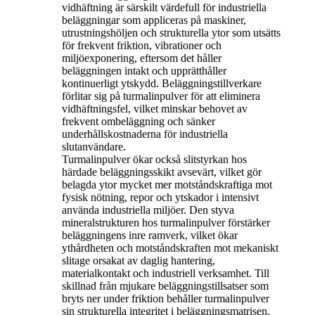
vidhäftning är särskilt värdefull för industriella
beläggningar som appliceras på maskiner,
utrustningshöljen och strukturella ytor som utsätts
för frekvent friktion, vibrationer och
miljöexponering, eftersom det håller
beläggningen intakt och upprätthåller
kontinuerligt ytskydd. Beläggningstillverkare
förlitar sig på turmalinpulver för att eliminera
vidhäftningsfel, vilket minskar behovet av
frekvent ombeläggning och sänker
underhållskostnaderna för industriella
slutanvändare.
Turmalinpulver ökar också slitstyrkan hos
härdade beläggningsskikt avsevärt, vilket gör
belagda ytor mycket mer motståndskraftiga mot
fysisk nötning, repor och ytskador i intensivt
använda industriella miljöer. Den styva
mineralstrukturen hos turmalinpulver förstärker
beläggningens inre ramverk, vilket ökar
ythårdheten och motståndskraften mot mekaniskt
slitage orsakat av daglig hantering,
materialkontakt och industriell verksamhet. Till
skillnad från mjukare beläggningstillsatser som
bryts ner under friktion behåller turmalinpulver
sin strukturella integritet i beläggningsmatrisen,