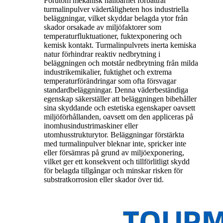
Förutom mekanisk hållbarhet förbättrar
turmalinpulver vädertåligheten hos industriella
beläggningar, vilket skyddar belagda ytor från
skador orsakade av miljöfaktorer som
temperaturfluktuationer, fuktexponering och
kemisk kontakt. Turmalinpulvrets inerta kemiska
natur förhindrar reaktiv nedbrytning i
beläggningen och motstår nedbrytning från milda
industrikemikalier, fuktighet och extrema
temperaturförändringar som ofta försvagar
standardbeläggningar. Denna väderbeständiga
egenskap säkerställer att beläggningen bibehåller
sina skyddande och estetiska egenskaper oavsett
miljöförhållanden, oavsett om den appliceras på
inomhusindustrimaskiner eller
utomhusstrukturytor. Beläggningar förstärkta
med turmalinpulver bleknar inte, spricker inte
eller försämras på grund av miljöexponering,
vilket ger ett konsekvent och tillförlitligt skydd
för belagda tillgångar och minskar risken för
substratkorrosion eller skador över tid.