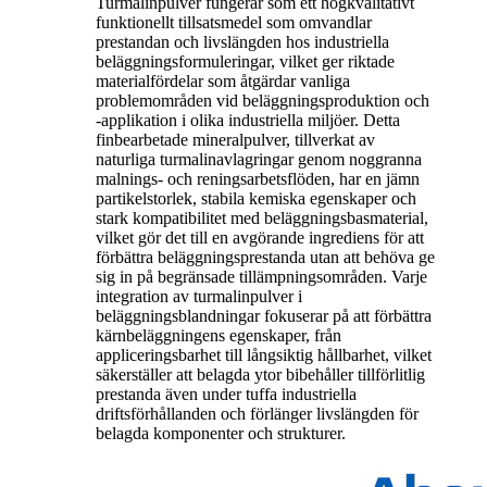
Turmalinpulver fungerar som ett högkvalitativt
funktionellt tillsatsmedel som omvandlar
prestandan och livslängden hos industriella
beläggningsformuleringar, vilket ger riktade
materialfördelar som åtgärdar vanliga
problemområden vid beläggningsproduktion och
-applikation i olika industriella miljöer. Detta
finbearbetade mineralpulver, tillverkat av
naturliga turmalinavlagringar genom noggranna
malnings- och reningsarbetsflöden, har en jämn
partikelstorlek, stabila kemiska egenskaper och
stark kompatibilitet med beläggningsbasmaterial,
vilket gör det till en avgörande ingrediens för att
förbättra beläggningsprestanda utan att behöva ge
sig in på begränsade tillämpningsområden. Varje
integration av turmalinpulver i
beläggningsblandningar fokuserar på att förbättra
kärnbeläggningens egenskaper, från
appliceringsbarhet till långsiktig hållbarhet, vilket
säkerställer att belagda ytor bibehåller tillförlitlig
prestanda även under tuffa industriella
driftsförhållanden och förlänger livslängden för
belagda komponenter och strukturer.