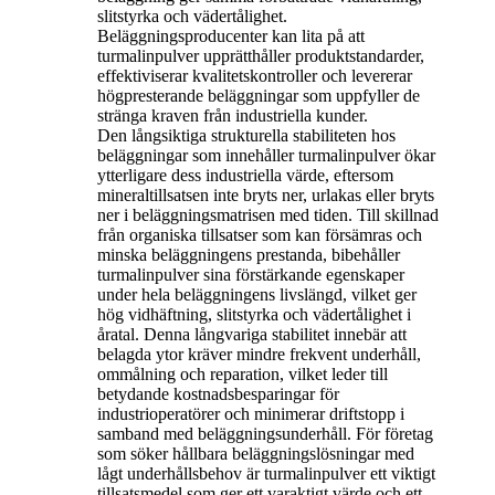
slitstyrka och vädertålighet.
Beläggningsproducenter kan lita på att
turmalinpulver upprätthåller produktstandarder,
effektiviserar kvalitetskontroller och levererar
högpresterande beläggningar som uppfyller de
stränga kraven från industriella kunder.
Den långsiktiga strukturella stabiliteten hos
beläggningar som innehåller turmalinpulver ökar
ytterligare dess industriella värde, eftersom
mineraltillsatsen inte bryts ner, urlakas eller bryts
ner i beläggningsmatrisen med tiden. Till skillnad
från organiska tillsatser som kan försämras och
minska beläggningens prestanda, bibehåller
turmalinpulver sina förstärkande egenskaper
under hela beläggningens livslängd, vilket ger
hög vidhäftning, slitstyrka och vädertålighet i
åratal. Denna långvariga stabilitet innebär att
belagda ytor kräver mindre frekvent underhåll,
ommålning och reparation, vilket leder till
betydande kostnadsbesparingar för
industrioperatörer och minimerar driftstopp i
samband med beläggningsunderhåll. För företag
som söker hållbara beläggningslösningar med
lågt underhållsbehov är turmalinpulver ett viktigt
tillsatsmedel som ger ett varaktigt värde och ett