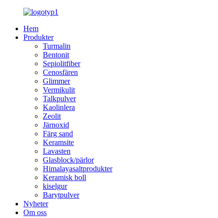
Hem
Produkter
Turmalin
Bentonit
Sepiolitfiber
Cenosfären
Glimmer
Vermikulit
Talkpulver
Kaolinlera
Zeolit
Järnoxid
Färg sand
Keramsite
Lavasten
Glasblock/pärlor
Himalayasaltprodukter
Keramisk boll
kiselgur
Barytpulver
Nyheter
Om oss