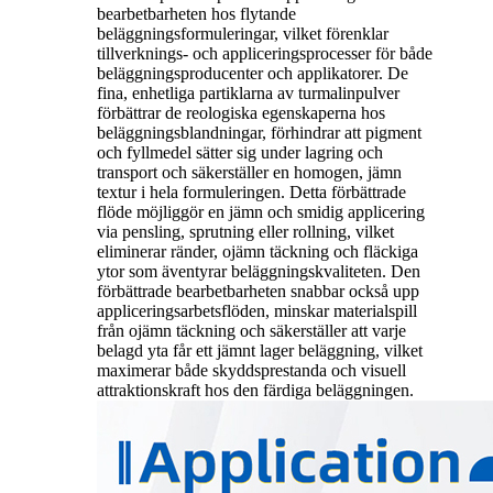
bearbetbarheten hos flytande
beläggningsformuleringar, vilket förenklar
tillverknings- och appliceringsprocesser för både
beläggningsproducenter och applikatorer. De
fina, enhetliga partiklarna av turmalinpulver
förbättrar de reologiska egenskaperna hos
beläggningsblandningar, förhindrar att pigment
och fyllmedel sätter sig under lagring och
transport och säkerställer en homogen, jämn
textur i hela formuleringen. Detta förbättrade
flöde möjliggör en jämn och smidig applicering
via pensling, sprutning eller rollning, vilket
eliminerar ränder, ojämn täckning och fläckiga
ytor som äventyrar beläggningskvaliteten. Den
förbättrade bearbetbarheten snabbar också upp
appliceringsarbetsflöden, minskar materialspill
från ojämn täckning och säkerställer att varje
belagd yta får ett jämnt lager beläggning, vilket
maximerar både skyddsprestanda och visuell
attraktionskraft hos den färdiga beläggningen.